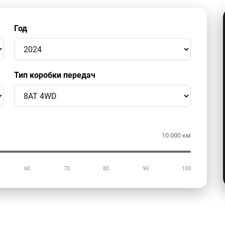
Год
Тип коробки передач
10 000 км
60
70
80
90
100