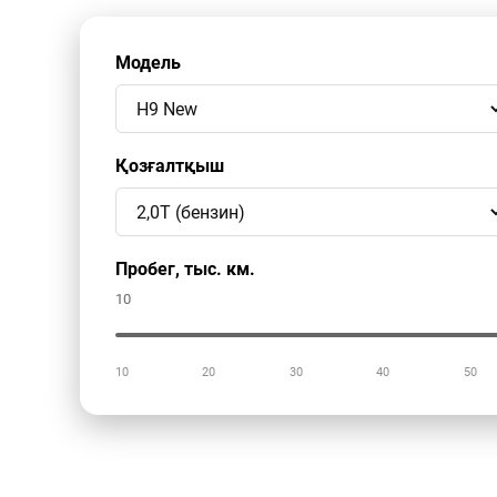
Модель
Қозғалтқыш
Пробег, тыс. км.
10
10
20
30
40
50