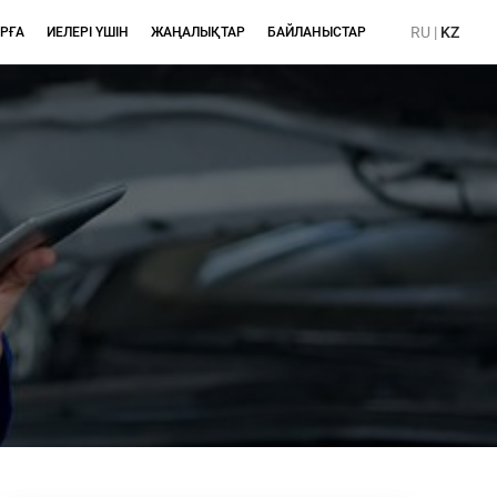
RU
|
KZ
РҒА
ИЕЛЕРІ ҮШІН
ЖАҢАЛЫҚТАР
БАЙЛАНЫСТАР