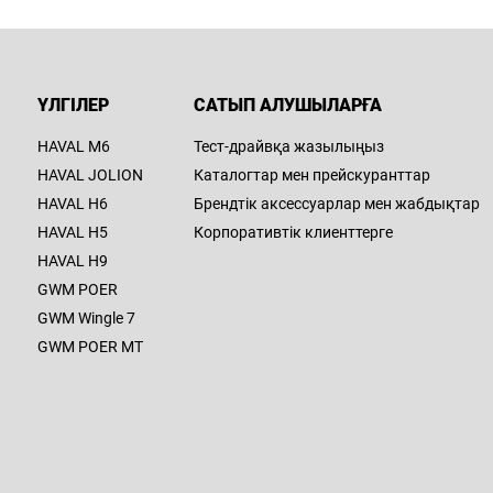
ҮЛГІЛЕР
САТЫП АЛУШЫЛАРҒА
HAVAL M6
Тест-драйвқа жазылыңыз
HAVAL JOLION
Каталогтар мен прейскуранттар
HAVAL H6
Брендтік аксессуарлар мен жабдықтар
HAVAL H5
Корпоративтік клиенттерге
HAVAL H9
GWM POER
GWM Wingle 7
GWM POER MT