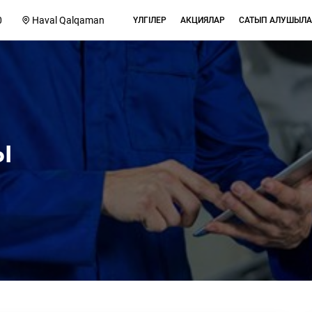
0
Haval Qalqaman
ҮЛГІЛЕР
АКЦИЯЛАР
САТЫП АЛУШЫЛА
ы