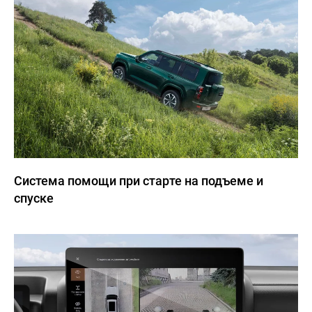
8 (727)
240-40-40
НОВОСТИ
КОНТАКТЫ
Haval
Qalqaman
Система помощи при старте на подъеме и
спуске