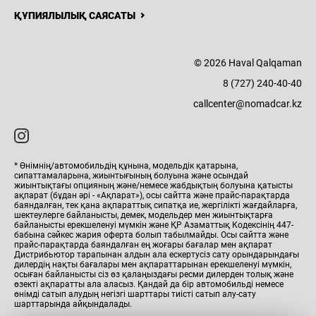
ҚҰПИЯЛЫЛЫҚ САЯСАТЫ
© 2026 Haval Qalqaman
8 (727) 240-40-40
callcenter@nomadcar.kz
* Өнімнің/автомобильдің құнына, модельдік қатарына,
сипаттамаларына, жиынтығының болуына және осындай
жиынтықтағы опцияның және/немесе жабдықтың болуына қатысты
ақпарат (бұдан әрі - «Ақпарат»), осы сайтта және прайс-парақтарда
баяндалған, тек қана ақпараттық сипатқа ие, жергілікті жағдайларға,
шектеулерге байланысты, демек, модельдер мен жиынтықтарға
байланысты ерекшеленуі мүмкін және ҚР Азаматтық Кодексінің 447-
бабына сәйкес жария оферта болып табылмайды. Осы сайтта және
прайс-парақтарда баяндалған ең жоғары бағалар мен ақпарат
Дистрибьютор тарапынан алдын ала ескертусіз сату орындарындағы
дилердің нақты бағалары мен ақпараттарынан ерекшеленуі мүмкін,
осыған байланысты сіз өз қалаңыздағы ресми дилерден толық және
өзекті ақпаратты ала аласыз. Қандай да бір автомобильді немесе
өнімді сатып алудың негізгі шарттары тиісті сатып алу-сату
ВЫГОДНЫЕ УСЛОВИЯ
шарттарында айқындалады.