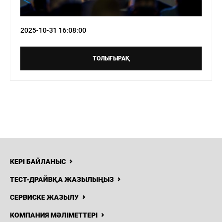
2025-10-31 16:08:00
8 (727)
240-40-40
Н
ЖАҢАЛЫҚТАР
БАЙЛАНЫСТАР
ТОЛЫҒЫРАҚ
Haval
Qalqaman
КЕРІ БАЙЛАНЫС
ТЕСТ-ДРАЙВҚА ЖАЗЫЛЫҢЫЗ
СЕРВИСКЕ ЖАЗЫЛУ
КОМПАНИЯ МӘЛІМЕТТЕРІ