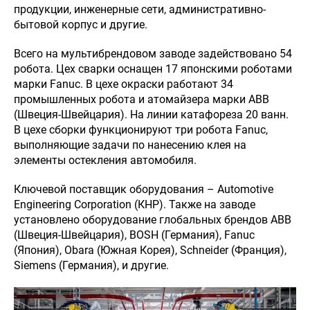
Qalqaman
продукции, инженерные сети, административно-
бытовой корпус и другие.
Всего на мультибрендовом заводе задействовано 54
робота. Цех сварки оснащен 17 японскими роботами
марки Fanuc. В цехе окраски работают 34
промышленных робота и атомайзера марки ABB
(Швеция-Швейцария). На линии катафореза 20 ванн.
В цехе сборки функционируют три робота Fanuc,
выполняющие задачи по нанесению клея на
элементы остекления автомобиля.
Ключевой поставщик оборудования – Automotive
Engineering Corporation (КНР). Также на заводе
установлено оборудование глобальных брендов ABB
(Швеция-Швейцария), BOSH (Германия), Fanuc
(Япония), Obara (Южная Корея), Schneider (Франция),
Siemens (Германия), и другие.