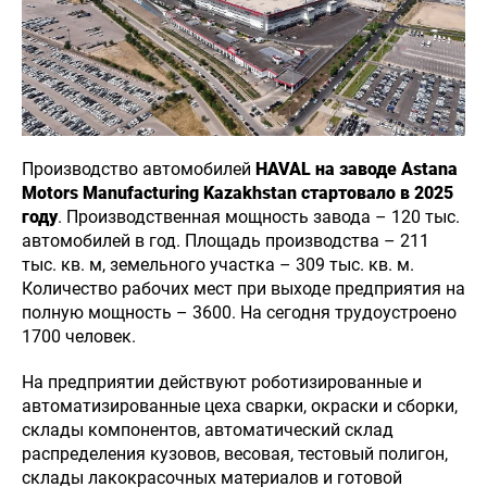
Производство автомобилей
HAVAL на заводе Astana
Motors Manufacturing Kazakhstan стартовало в 2025
году
. Производственная мощность завода – 120 тыс.
автомобилей в год. Площадь производства – 211
тыс. кв. м, земельного участка – 309 тыс. кв. м.
Количество рабочих мест при выходе предприятия на
полную мощность – 3600. На сегодня трудоустроено
1700 человек.
На предприятии действуют роботизированные и
автоматизированные цеха сварки, окраски и сборки,
8 (727)
склады компонентов, автоматический склад
240-40-40
НОВОСТИ
КОНТАКТЫ
распределения кузовов, весовая, тестовый полигон,
склады лакокрасочных материалов и готовой
Haval