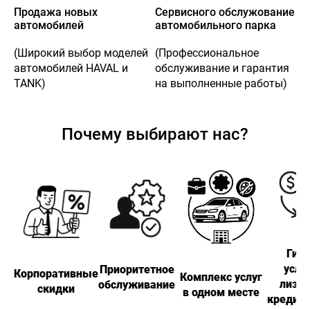
Продажа новых
Cервисного обслужование
автомобилей
автомобильного парка
(Широкий выбор моделей
(Профессиональное
автомобилей HAVAL и
обслуживание и гарантия
TANK)
на выполненные работы)
Почему выбирают нас?
Гиб
усло
Приоритетное
Корпоративные
Комплекс услуг
лизин
обслуживание
скидки
в одном месте
кредит