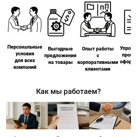
8 (727)
240-40-40
НОВОСТИ
КОНТАКТЫ
Haval
Qalqaman
Персональные
Упрощ
Выгодные
Опыт работы
условия
проце
предложения
с
для всех
оформ
на товары
корпоративными
компаний
клиентами
Как мы работаем?