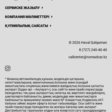
СЕРВИСКЕ ЖАЗЫЛУ
КОМПАНИЯ МӘЛІМЕТТЕРІ
ҚҰПИЯЛЫЛЫҚ САЯСАТЫ
© 2026 Haval Qalqaman
8 (727) 240-40-40
callcenter@nomadcar.kz
* Өнімнің/автомобильдің құнына, модельдік қатарына,
сипаттамаларына, жиынтығының болуына және осындай
жиынтықтағы опцияның және/немесе жабдықтың болуына қатысты
ақпарат (бұдан әрі - «Ақпарат»), осы сайтта және прайс-парақтарда
баяндалған, тек қана ақпараттық сипатқа ие, жергілікті жағдайларға,
шектеулерге байланысты, демек, модельдер мен жиынтықтарға
байланысты ерекшеленуі мүмкін және ҚР Азаматтық Кодексінің 447-
бабына сәйкес жария оферта болып табылмайды. Осы сайтта және
прайс-парақтарда баяндалған ең жоғары бағалар мен ақпарат
Дистрибьютор тарапынан алдын ала ескертусіз сату орындарындағы