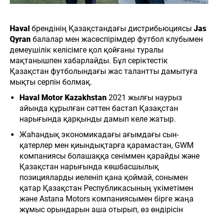
Haval
брендінің Қазақстандағы дистрибьюциясы
Jas
Qyran
балалар мен жасөспірімдер футбол клубымен
демеушілік келісімге қол қойғаны туралы
мақтанышпен хабарлайды. Бұл серіктестік
Қазақстан футболындағы жас талантты дамытуға
мықты серпін болмақ.
Haval Motor Kazakhstan
2021 жылғы наурыз
айында құрылған сәттен бастап Қазақстан
нарығында қарқынды дамып келе жатыр.
Жаһандық экономикадағы ағымдағы сын-
қатерлер мен қиындықтарға қарамастан, GWM
компаниясы болашаққа сеніммен қарайды және
Қазақстан нарығында көшбасшылық
позицияларды иеленіп қана қоймай, сонымен
қатар Қазақстан Республикасының үкіметімен
және Astana Motors компаниясымен бірге жаңа
жұмыс орындарын аша отырып, өз өндірісін