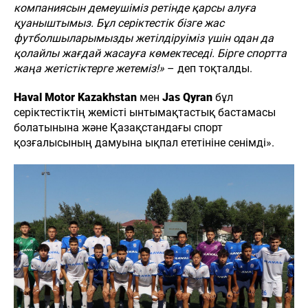
компаниясын демеушіміз ретінде қарсы алуға
қуаныштымыз. Бұл серіктестік бізге жас
футболшыларымызды жетілдіруіміз үшін одан да
қолайлы жағдай жасауға көмектеседі. Бірге спортта
жаңа жетістіктерге жетеміз!»
– деп тоқталды.
Haval Motor Kazakhstan
мен
Jas Qyran
бұл
серіктестіктің жемісті ынтымақтастық бастамасы
болатынына және Қазақстандағы спорт
қозғалысының дамуына ықпал ететініне сенімді».