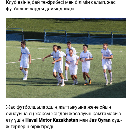
Клуб өзінің бай тәжірибесі мен білімін салып, жас
футболшыларды дайындайды.
Жас футболшылардың жаттығуына және ойын
ойнауына ең жақсы жағдай жасалуын қамтамасыз
ету үшін
Haval Motor Kazakhstan
мен
Jas Qyran
күш-
жігерлерін біріктіреді.