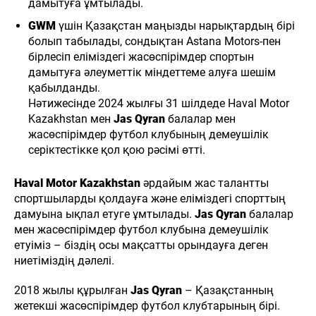
дамытуға ұмтылады.
GWM
үшін Қазақстан маңызды нарықтардың бірі
болып табылады, сондықтан Astana Motors-пен
бірлесіп еліміздегі жасөспірімдер спортын
дамытуға әлеуметтік міндеттеме алуға шешім
қабылданды.
Нәтижесінде 2024 жылғы 31 шілдеде Haval Motor
Kazakhstan мен
Jas Qyran
балалар мен
жасөспірімдер футбол клубының демеушілік
серіктестікке қол қою рәсімі өтті.
Haval Motor Kazakhstan
әрдайым жас талантты
спортшыларды қолдауға және еліміздегі спорттың
дамуына ықпал етуге ұмтылады.
Jas Qyran
балалар
мен жасөспірімдер футбол клубына демеушілік
етуіміз – біздің осы мақсатты орындауға деген
ниетіміздің дәлелі.
2018 жылы құрылған
Jas Qyran
– Қазақстанның
жетекші жасөспірімдер футбол клубтарының бірі.