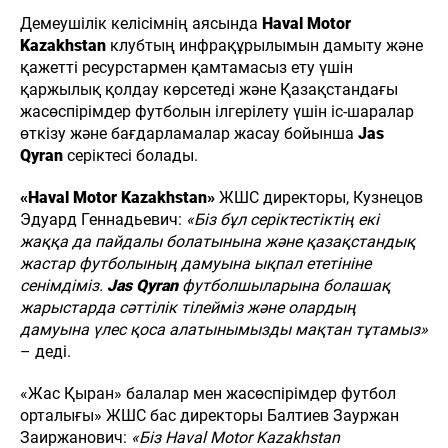
Демеушілік келісімнің аясында
Haval Motor
Kazakhstan
клубтың инфрақұрылымын дамыту және
қажетті ресурстармен қамтамасыз ету үшін
қаржылық қолдау көрсетеді және Қазақстандағы
жасөспірімдер футболын ілгерілету үшін іс-шаралар
өткізу және бағдарламалар жасау бойынша
Jas
Qyran
серіктесі болады.
«Haval Motor Kazakhstan»
ЖШС директоры, Кузнецов
Эдуард Геннадьевич:
«Біз бұл серіктестіктің екі
жаққа да пайдалы болатынына және қазақстандық
жастар футболының дамуына ықпал
ететініне
сенімдіміз.
Jas Qyran
футболшыларына болашақ
жарыстарда сәттілік тілейміз және олардың
дамуына үлес қоса алатынымызды мақтан тұтамыз»
– деді.
8 (727)
240-40-40
Н
ЖАҢАЛЫҚТАР
БАЙЛАНЫСТАР
«Жас Қыран» балалар мен жасөспірімдер футбол
Haval
орталығы» ЖШС бас директоры Балтиев Зауржан
Qalqaman
Заиржанович:
«Біз Haval Motor Kazakhstan