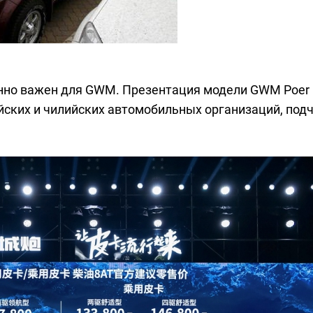
енно важен для GWM. Презентация модели GWM Poer в
йских и чилийских автомобильных организаций, под