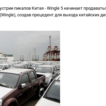
стрии пикапов Китая - Wingle 5 начинает продаватьс
(Wingle), создав прецедент для выхода китайских д