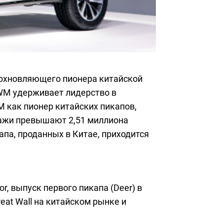
вдохновляющего пионера китайской
GWM удерживает лидерство в
 как пионер китайских пикапов,
дажи превышают 2,51 миллиона
апа, проданных в Китае, приходится
r, выпуск первого пикапа (Deer) в
reat Wall на китайском рынке и